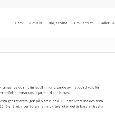
Hem
Aktuellt
Börja träna
Om Centret
Galleri 20
umgänge och möjlighet till inmundigande av mat och dryck, för
 terrordådsseminarium. Biljardbord kan bokas.
ta gänget är troligen på plats runt kl. 19. Instruktörerna och sista
0.15-snåret. Ingen föranmälning krävs, utan det är bara att traska