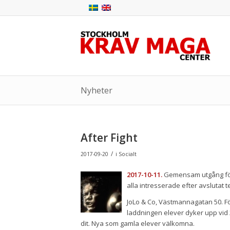
Nyheter
After Fight
/
2017-09-20
i
Socialt
2017-10-11.
Gemensam utgång för 
alla intresserade efter avslutat
JoLo & Co, Västmannagatan 50. Förs
laddningen elever dyker upp vid 2
dit. Nya som gamla elever välkomna.