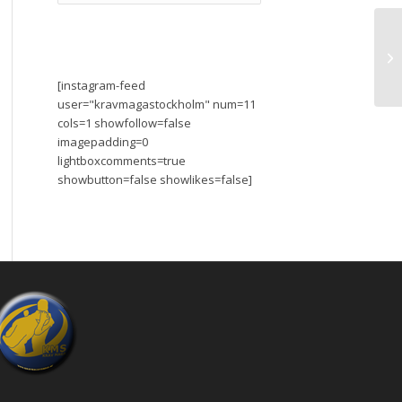
[instagram-feed
user="kravmagastockholm" num=11
cols=1 showfollow=false
imagepadding=0
lightboxcomments=true
showbutton=false showlikes=false]