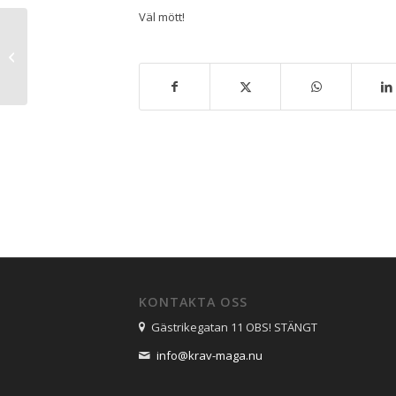
Väl mött!
Leverantörsbesök – Adidas
brottarskor
KONTAKTA OSS
Gästrikegatan 11 OBS! STÄNGT
info@krav-maga.nu