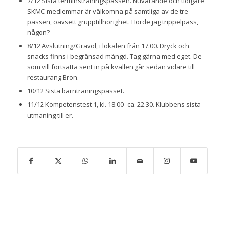
7/12 Sista terminsträningspassen. Nuvarande och tidigare
SKMC-medlemmar är välkomna på samtliga av de tre
passen, oavsett grupptillhörighet. Hörde jag trippelpass,
någon?
8/12 Avslutning/Gravöl, i lokalen från 17.00. Dryck och
snacks finns i begränsad mängd. Tag gärna med eget. De
som vill fortsätta sent in på kvällen går sedan vidare till
restaurang Bron.
10/12 Sista barnträningspasset.
11/12 Kompetenstest 1, kl. 18.00- ca. 22.30. Klubbens sista
utmaning till er.