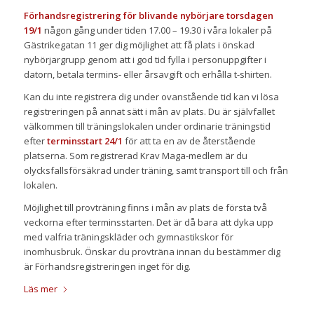
Förhandsregistrering för blivande nybörjare torsdagen
19/1
någon gång under tiden 17.00 – 19.30 i våra lokaler på
Gästrikegatan 11 ger dig möjlighet att få plats i önskad
nybörjargrupp genom att i god tid fylla i personuppgifter i
datorn, betala termins- eller årsavgift och erhålla t-shirten.
Kan du inte registrera dig under ovanstående tid kan vi lösa
registreringen på annat sätt i mån av plats. Du är självfallet
välkommen till träningslokalen under ordinarie träningstid
efter
terminsstart 24/1
för att ta en av de återstående
platserna. Som registrerad Krav Maga-medlem är du
olycksfallsförsäkrad under träning, samt transport till och från
lokalen.
Möjlighet till provträning finns i mån av plats de första två
veckorna efter terminsstarten. Det är då bara att dyka upp
med valfria träningskläder och gymnastikskor för
inomhusbruk. Önskar du provträna innan du bestämmer dig
är Förhandsregistreringen inget för dig.
Läs mer