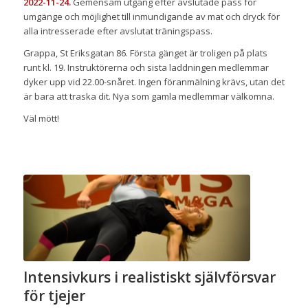
2022-11-24.
Gemensam utgång efter avslutade pass för
umgänge och möjlighet till inmundigande av mat och dryck för
alla intresserade efter avslutat träningspass.
Grappa, St Eriksgatan 86. Första gänget är troligen på plats
runt kl. 19. Instruktörerna och sista laddningen medlemmar
dyker upp vid 22.00-snåret. Ingen föranmälning krävs, utan det
är bara att traska dit. Nya som gamla medlemmar välkomna.
Väl mött!
Intensivkurs i realistiskt självförsvar
för tjejer