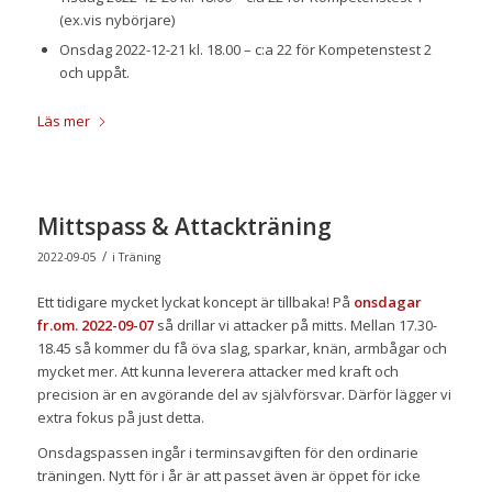
(ex.vis nybörjare)
Onsdag 2022-12-21 kl. 18.00 – c:a 22 för Kompetenstest 2
och uppåt.
Läs mer
Mittspass & Attackträning
/
2022-09-05
i
Träning
Ett tidigare mycket lyckat koncept är tillbaka! På
onsdagar
fr.om. 2022-09-07
så drillar vi attacker på mitts. Mellan 17.30-
18.45 så kommer du få öva slag, sparkar, knän, armbågar och
mycket mer. Att kunna leverera attacker med kraft och
precision är en avgörande del av självförsvar. Därför lägger vi
extra fokus på just detta.
Onsdagspassen ingår i terminsavgiften för den ordinarie
träningen. Nytt för i år är att passet även är öppet för icke