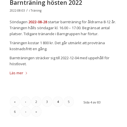
Barnträning hösten 2022
/
2022-08-03
i
Träning
Söndagen
2022-08-28
startar barnträning för åldrarna 8-12 år.
Träningen hålls söndagar kl. 16.00 – 17.00. Begränsat antal
platser. Tidigare tränande i Barngruppen har förtur.
Träningen kostar 1 800 kr. Det går utmärkt att provträna
kostnadsfritt en gång.
Barnträningen sträcker sig till 2022-12-04 med uppehåll för
höstlovet.
Läs mer
«
‹
2
3
4
5
Sida 4 av 83
6
›
»