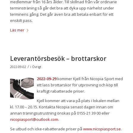
medlemmar från 16 års ålder. Till skillnad från vår ordinarie
terminsträning så går det bra att dyka upp närhelst under
terminens gång. Det går även bra att betala enbart för ett
enskilt pass.
Läs mer
Leverantörsbesök – brottarskor
/
2022-09-02
i
Övrigt
2022-09-29
kommer Kjell från Nicopia Sport med
ett lass brottarskor för utprovning och köp till
kraftigt rabatterade priser.
Kjell kommer att vara på plats i lokalen mellan
kl. 17.00 – 20.15. Kontakta Nicopia senast dagen innan om
annan träningsutrustning önskas på 0155-21 39 00 eller
nicopiasport@outlook.com
.
Se utbud och icke-rabatterade priser på
www.nicopiasport.se
.